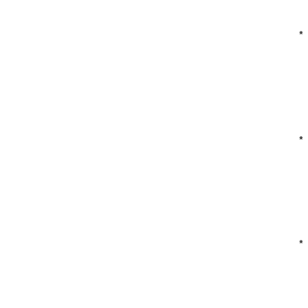
*
*
*