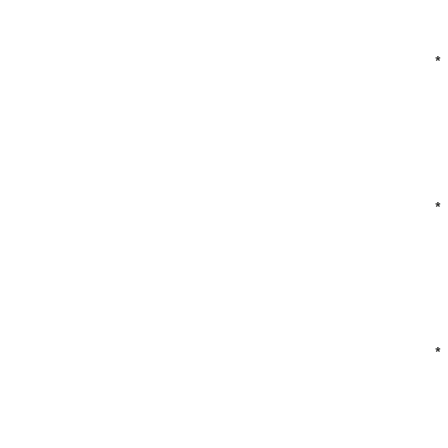
*
*
*