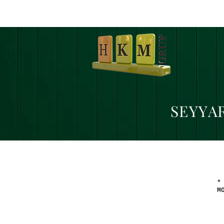
SEYYA
*
M