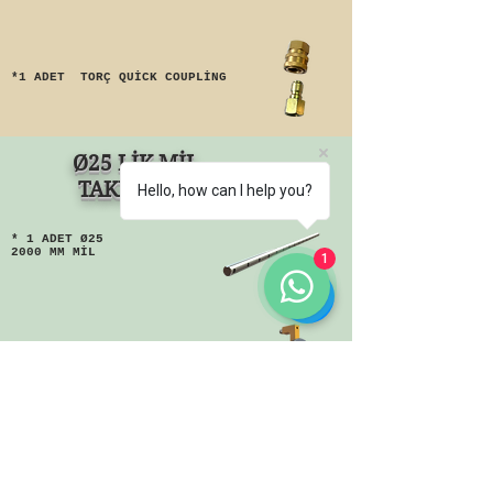
*1 ADET TORÇ QUİCK COUPLİNG
Ø25 LİK MİL
TAKIMI
Hello, how can I help you?
* 1 ADET Ø25
2000 MM MİL
1
* 2 ADET Ø25 SOMUNLU AHTOPOT
* 2 ADET Ø25 YATAKLAMA
AHTAPOTU